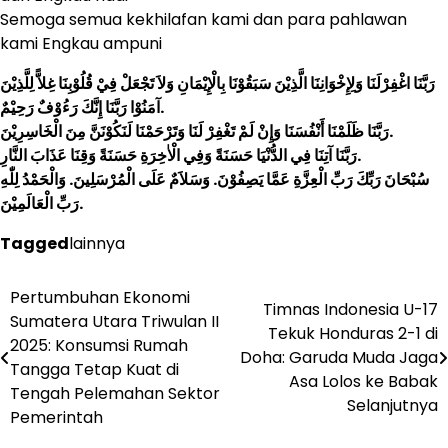
Semoga semua kekhilafan kami dan para pahlawan
kami Engkau ampuni
رَبَّنَا اغْفِرْلَنَا وَلِإِخْوَانِنَا الَّذِيْنَ سَبَقُوْنَا بِالْإِيْمَانِ وَلاَ تَجْعَلْ فِيْ قُلُوْبِنَا غِلاًّ لِلَّذِيْنَ
آمَنُوْا رَبَّنَا إِنَّكَ رَءُوْفٌ رَحِيْمٌ.
رَبَّنَا ظَلَمْنَا أَنْفُسَنَا وَإِنْ لَمْ تَغْفِرْ لَنَا وَتَرْحَمْنَا لَنَكُوْنَنَّ مِنَ الْخَاسِرِيْنَ.
رَبَّنَا آتِنَا فِي الدُّنْيَا حَسَنَةً وَفِي الْاٰخِرَةِ حَسَنَةً وَقِنَا عَذَابَ النَّارِ.
سُبْحَانَ رَبِّكَ رَبِّ الْعِزَّةِ عَمَّا يَصِفُوْنَ. وَسَلاَمٌ عَلَى الْمُرْسَلِينَ. وَالْحَمْدُ لِلّٰهِ
رَبِّ الْعَالَمِيْنَ.
Tagged
lainnya
Pertumbuhan Ekonomi
Post
Timnas Indonesia U-17
Sumatera Utara Triwulan II
Tekuk Honduras 2-1 di
navigation
2025: Konsumsi Rumah
Doha: Garuda Muda Jaga
Tangga Tetap Kuat di
Asa Lolos ke Babak
Tengah Pelemahan Sektor
Selanjutnya
Pemerintah