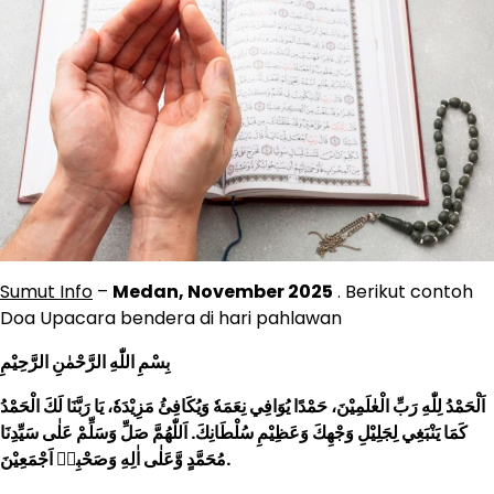
Sumut Info
–
Medan, November 2025
. Berikut contoh
Doa Upacara bendera di hari pahlawan
بِسْمِ اللّٰهِ الرَّحْمٰنِ الرَّحِيْمِ
اَلْحَمْدُ لِلّٰهِ رَبِّ الْعٰلَمِيْنَ، حَمْدًا يُوَافِي نِعَمَهٗ وَيُكَافِئُ مَزِيْدَهٗ، يَا رَبَّنَا لَكَ الْحَمْدُ
كَمَا يَنْبَغِي لِجَلِيْلِ وَجْهِكَ وَعَظِيْمِ سُلْطَانِكَ. اَللّٰهُمَّ صَلِّ وَسَلِّمْ عَلٰى سَيِّدِنَا
مُحَمَّدٍ وَّعَلٰى اٰلِهِ وَصَحْبِهٖ اَجْمَعِيْنَ.