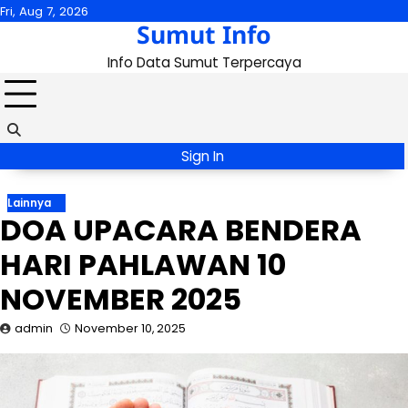
Skip
Fri, Aug 7, 2026
Sumut Info
to
content
Info Data Sumut Terpercaya
Sign In
Lainnya
DOA UPACARA BENDERA
HARI PAHLAWAN 10
NOVEMBER 2025
admin
November 10, 2025