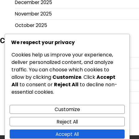
December 2025
November 2025
October 2025
Categories
We respect your privacy
Batu Bara
Cookies help us improve your experience,
deliver personalized content, and analyze
Gunungsitoli
traffic. You can choose which cookies to
Lainnya
allow by clicking
Customize
. Click
Accept
All
to consent or
Reject All
to decline non-
Medan
essential cookies.
Nias Barat
Sumut
Customize
Reject All
Accept All